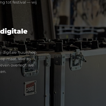
ng tot festival — wij
digitale
e digitale huurshop.
e op maat. Wel zo
r even overlegt: we
ken.