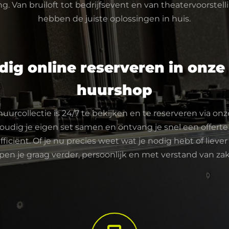
g. Van bruiloft tot bedrijfsevent en van theatervoorstelli
hebben de juiste oplossingen in huis.
ig online reserveren in onze 
huurshop
urcollectie is 24/7 te bekijken en te reserveren via onz
voudig je eigen set samen en ontvang je snel een offert
efficiënt. Of je nu precies weet wat je nodig hebt of lieve
pen je graag verder, persoonlijk en met verstand van za