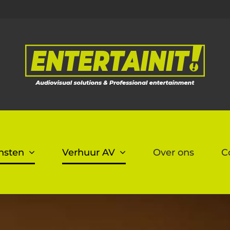
nsten
Verhuur AV
Over ons
C