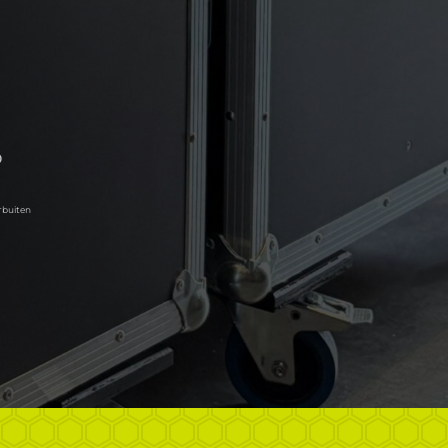
p
rbuiten