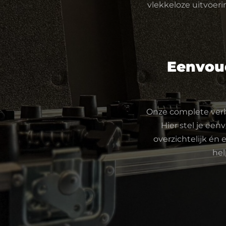
vlekkeloze uitvoerin
Eenvoud
Onze complete verhu
Hier stel je een
overzichtelijk én 
hel