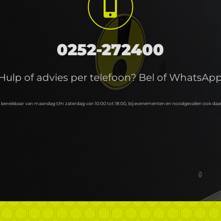
0252-272400
Hulp of advies per telefoon? Bel of WhatsAp
n bereikbaar van maandag t/m zaterdag van 10:00 tot 18:00, bij evenementen en noodgevallen ook daa