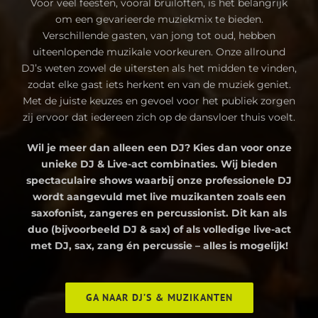
Voor veel feesten, vooral bruiloften, is het belangrijk
om een gevarieerde muziekmix te bieden.
Verschillende gasten, van jong tot oud, hebben
uiteenlopende muzikale voorkeuren. Onze allround
DJ’s weten zowel de uitersten als het midden te vinden,
zodat elke gast iets herkent en van de muziek geniet.
Met de juiste keuzes en gevoel voor het publiek zorgen
zij ervoor dat iedereen zich op de dansvloer thuis voelt.
Wil je meer dan alleen een DJ? Kies dan voor onze
unieke DJ & Live-act combinaties. Wij bieden
spectaculaire shows waarbij onze professionele DJ
wordt aangevuld met live muzikanten zoals een
saxofonist, zangeres en percussionist. Dit kan als
duo (bijvoorbeeld DJ & sax) of als volledige live-act
met DJ, sax, zang én percussie – alles is mogelijk!
GA NAAR DJ’S & MUZIKANTEN