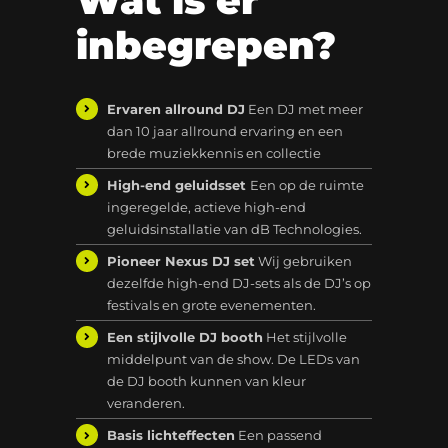
Wat is er
inbegrepen?
Ervaren allround DJ
Een DJ met meer
dan 10 jaar allround ervaring en een
brede muziekkennis en collectie
High-end geluidsset
Een op de ruimte
ingeregelde, actieve high-end
geluidsinstallatie van dB Technologies.
Pioneer Nexus DJ set
Wij gebruiken
dezelfde high-end DJ-sets als de DJ’s op
festivals en grote evenementen.
Een stijlvolle DJ booth
Het stijlvolle
middelpunt van de show. De LEDs van
de DJ booth kunnen van kleur
veranderen.
Basis lichteffecten
Een passend