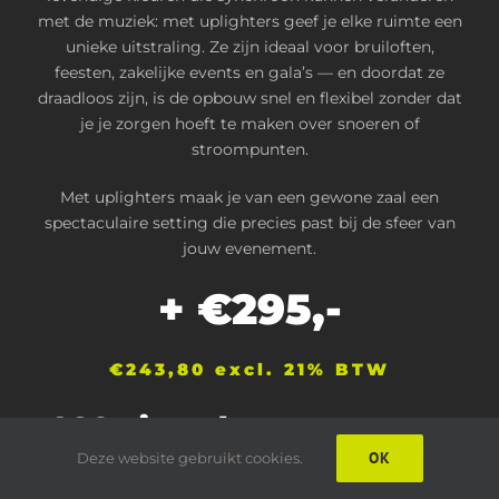
met de muziek: met uplighters geef je elke ruimte een
unieke uitstraling. Ze zijn ideaal voor bruiloften,
feesten, zakelijke events en gala’s — en doordat ze
draadloos zijn, is de opbouw snel en flexibel zonder dat
je je zorgen hoeft te maken over snoeren of
stroompunten.
Met uplighters maak je van een gewone zaal een
spectaculaire setting die precies past bij de sfeer van
jouw evenement.
+ €295,-
€243,80 excl. 21% BTW
CO2 pistool
60 seconden totaal
OK
Deze website gebruikt cookies.
effect