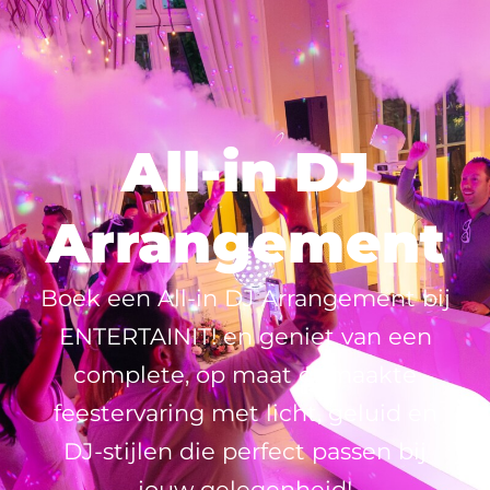
All-in DJ
Arrangement
Boek een All-in DJ Arrangement bij
ENTERTAINIT! en geniet van een
complete, op maat gemaakte
feestervaring met licht, geluid en
DJ-stijlen die perfect passen bij
jouw gelegenheid!