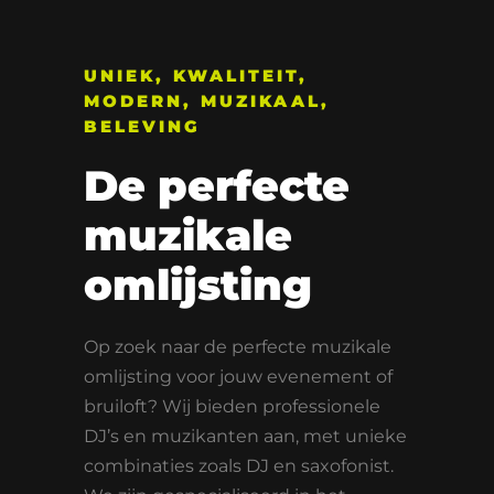
UNIEK, KWALITEIT,
MODERN, MUZIKAAL,
BELEVING
De perfecte
muzikale
omlijsting
Op zoek naar de perfecte muzikale
omlijsting voor jouw evenement of
bruiloft? Wij bieden professionele
DJ’s en muzikanten aan, met unieke
combinaties zoals DJ en saxofonist.