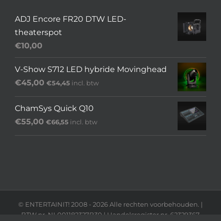
ADJ Encore FR20 DTW LED-
theaterspot
€
10,00
V-Show S712 LED hybride Movinghead
€
45,00
€
54,45
incl. btw
ChamSys Quick Q10
€
55,00
€
66,55
incl. btw
© ENTERTAINIT! 2008 -
2026 Alle rechten voorbehouden. |
BTW nr. NL001182327B30 | Handelsregister nr. 62329367