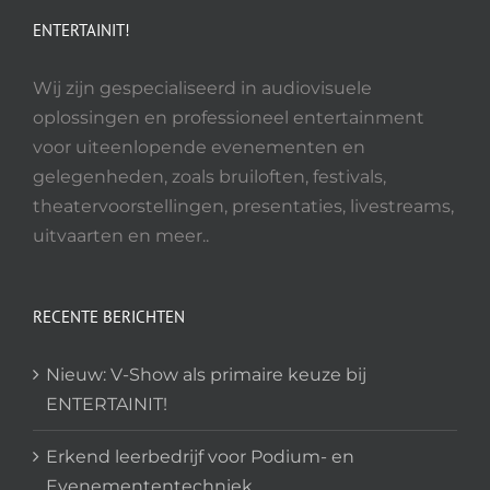
gekozen
ENTERTAINIT!
worden
op
Wij zijn gespecialiseerd in audiovisuele
de
oplossingen en professioneel entertainment
productpagina
voor uiteenlopende evenementen en
gelegenheden, zoals bruiloften, festivals,
theatervoorstellingen, presentaties, livestreams,
uitvaarten en meer..
RECENTE BERICHTEN
Nieuw: V-Show als primaire keuze bij
ENTERTAINIT!
Erkend leerbedrijf voor Podium- en
Evenemententechniek