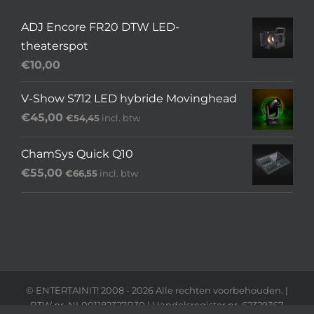
ADJ Encore FR20 DTW LED-
theaterspot
€
10,00
V-Show S712 LED hybride Movinghead
€
45,00
€
54,45
incl. btw
ChamSys Quick Q10
€
55,00
€
66,55
incl. btw
© ENTERTAINIT! 2008 -
2026 Alle rechten voorbehouden. |
BTW nr. NL001182327B30 | Handelsregister nr. 62329367