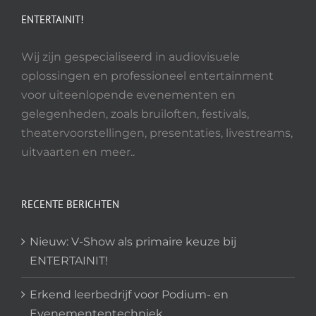
gekozen
ENTERTAINIT!
worden
op
Wij zijn gespecialiseerd in audiovisuele
de
oplossingen en professioneel entertainment
productpagina
voor uiteenlopende evenementen en
gelegenheden, zoals bruiloften, festivals,
theatervoorstellingen, presentaties, livestreams,
uitvaarten en meer..
RECENTE BERICHTEN
Nieuw: V-Show als primaire keuze bij
ENTERTAINIT!
Erkend leerbedrijf voor Podium- en
Evenemententechniek