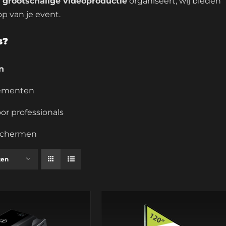
n
grootschalige videoproductie
organiseert, wij bieden
op van je event.
s?
n
nementen
or professionals
e schermen
ten