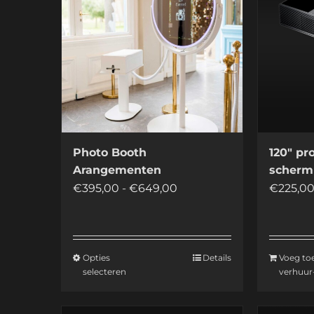
Photo Booth
120″ pro
Arangementen
scherm
Prijsklasse:
€
395,00
-
€
649,00
€
225,0
€395,00
tot
€649,00
Opties
Details
Voeg to
Dit
selecteren
verhuur-
product
heeft