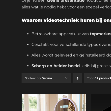
Of je nu een
kleine presentatie
houdt of ee
alles wat je nodig hebt voor een soepel verlo
Waarom videotechniek huren bij on
Betrouwbare apparatuur van
topmerke
Geschikt voor verschillende types eve
Alles wordt geleverd en geïnstalleerd do
Scherp en helder beeld
, zelfs bij grot
Sorteer op
Datum
Toon
12 produc