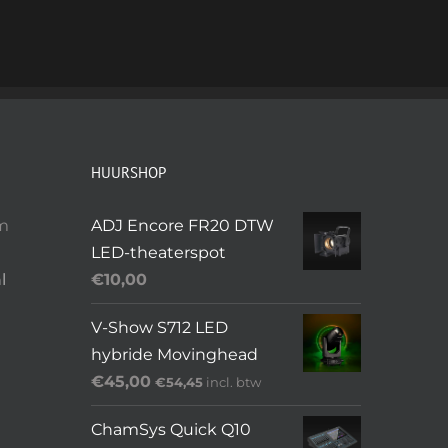
HUURSHOP
om
ADJ Encore FR20 DTW
LED-theaterspot
l
€
10,00
V-Show S712 LED
hybride Movinghead
€
45,00
€
54,45
incl. btw
ChamSys Quick Q10