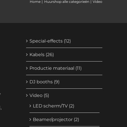
Home
Huurshop alle categorieën
Video
Special-effects
(12)
Kabels
(26)
Productie materiaal
(11)
DJ booths
(9)
,
Video
(5)
LED scherm/TV
(2)
,
Beamer/projector
(2)