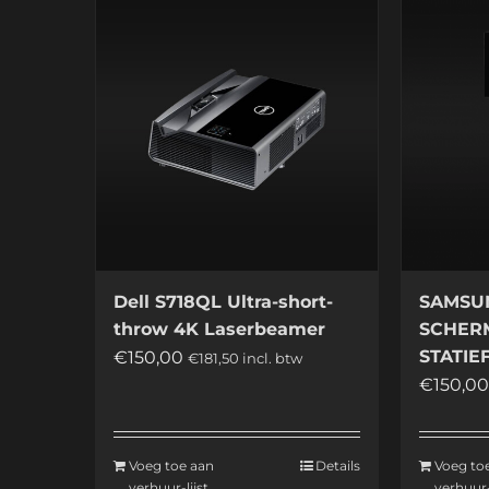
meerdere
variaties.
Deze
optie
kan
gekozen
worden
op
de
productpagina
Dell S718QL Ultra-short-
SAMSUN
throw 4K Laserbeamer
SCHER
STATIE
€
150,00
€
181,50
incl. btw
€
150,0
Voeg toe aan
Details
Voeg to
verhuur-lijst
verhuur-