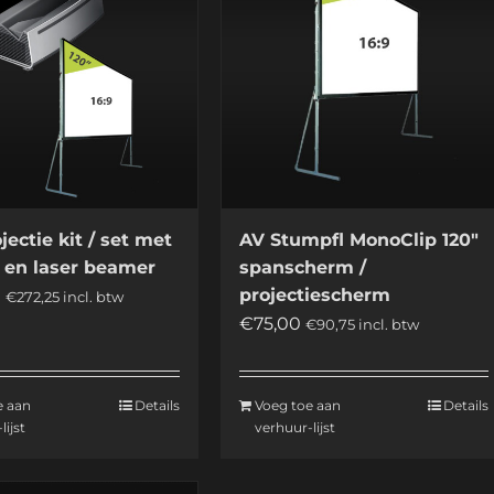
jectie kit / set met
AV Stumpfl MonoClip 120″
 en laser beamer
spanscherm /
projectiescherm
0
€
272,25
incl. btw
€
75,00
€
90,75
incl. btw
e aan
Details
Voeg toe aan
Details
lijst
verhuur-lijst