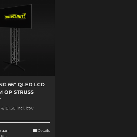
G 65″ QLED LCD
M OP STRUSS
F
0
€
181,50
incl. btw
e aan
Details
lijst