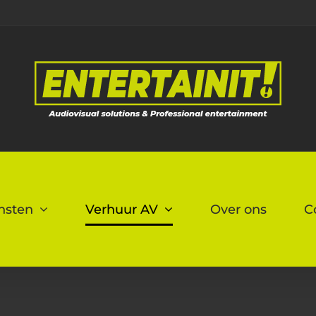
nsten
Verhuur AV
Over ons
C