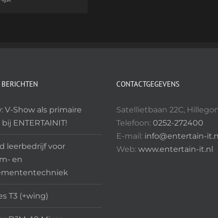
 BERICHTEN
CONTACTGEGEVENS
: V-Show als primaire
Satellietbaan 22C, Hilleg
 bij ENTERTAINIT!
Telefoon:
0252-272400
E-mail:
info@entertain-it.n
 leerbedrijf voor
Web:
www.entertain-it.nl
m- en
emententechniek
es T3 (+wing)