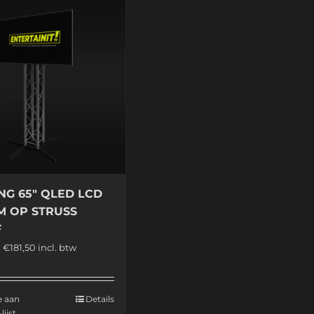
G 65″ QLED LCD
M OP STRUSS
F
0
€
181,50
incl. btw
e aan
Details
lijst