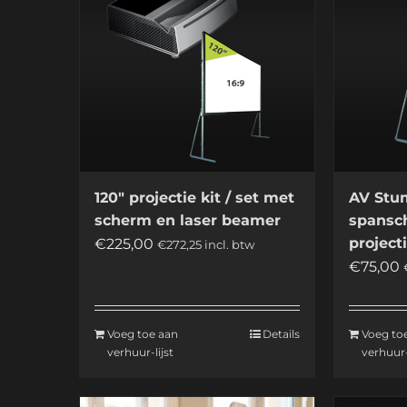
120″ projectie kit / set met
AV Stum
scherm en laser beamer
spansc
projec
€
225,00
€
272,25
incl. btw
€
75,00
Voeg toe aan
Details
Voeg to
verhuur-lijst
verhuur-