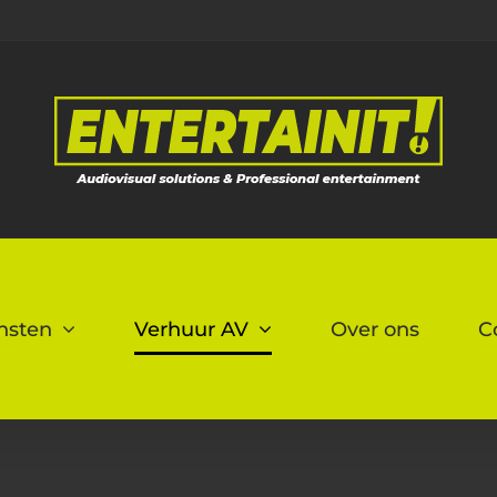
nsten
Verhuur AV
Over ons
C