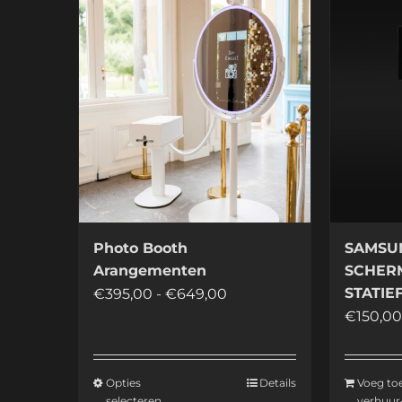
Photo Booth
SAMSUN
Arangementen
SCHER
Prijsklasse:
STATIE
€
395,00
-
€
649,00
€
150,0
€395,00
tot
€649,00
Opties
Details
Voeg to
Dit
selecteren
verhuur-