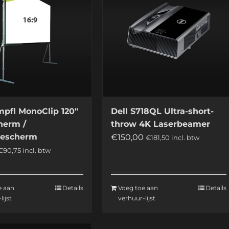
pfl MonoClip 120″
Dell S718QL Ultra-short-
herm /
throw 4K Laserbeamer
tiescherm
€
150,00
€
181,50
incl. btw
€
90,75
incl. btw
e aan
Details
Voeg toe aan
Details
lijst
verhuur-lijst