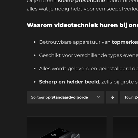
Of je nu een
kleine presentatie
houdt of ee
alles wat je nodig hebt voor een soepel verlo
Waarom videotechniek huren bij on
Betrouwbare apparatuur van
topmerke
Geschikt voor verschillende types eve
Alles wordt geleverd en geïnstalleerd do
Scherp en helder beeld
, zelfs bij grot
Sorteer op
Standaardvolgorde
Toon
2