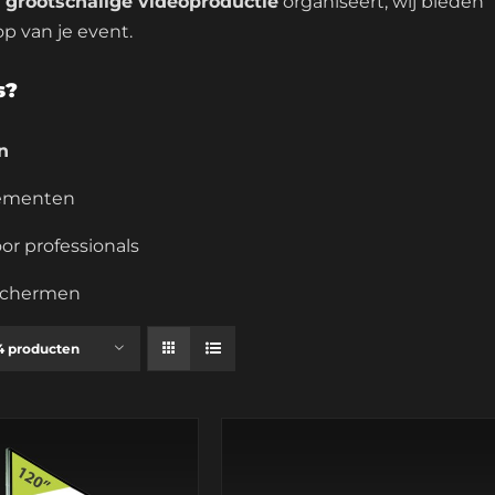
n
grootschalige videoproductie
organiseert, wij bieden
op van je event.
s?
n
nementen
or professionals
e schermen
4 producten