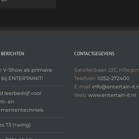
 BERICHTEN
CONTACTGEGEVENS
: V-Show als primaire
Satellietbaan 22C, Hilleg
 bij ENTERTAINIT!
Telefoon:
0252-272400
E-mail:
info@entertain-it.n
 leerbedrijf voor
Web:
www.entertain-it.nl
m- en
emententechniek
es T3 (+wing)