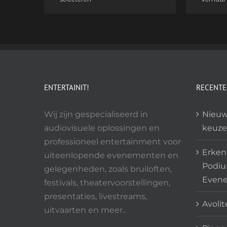
product
heeft
meerdere
variaties.
Deze
optie
kan
ENTERTAINIT!
RECENTE
gekozen
worden
Wij zijn gespecialiseerd in
Nieuw
op
audiovisuele oplossingen en
keuze
de
professioneel entertainment voor
Erkend
productpagina
uiteenlopende evenementen en
Podiu
gelegenheden, zoals bruiloften,
Even
festivals, theatervoorstellingen,
presentaties, livestreams,
Avolit
uitvaarten en meer..