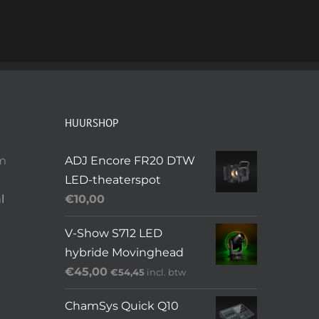
HUURSHOP
om
ADJ Encore FR20 DTW
LED-theaterspot
l
€
10,00
V-Show S712 LED
hybride Movinghead
€
45,00
€
54,45
incl. btw
ChamSys Quick Q10