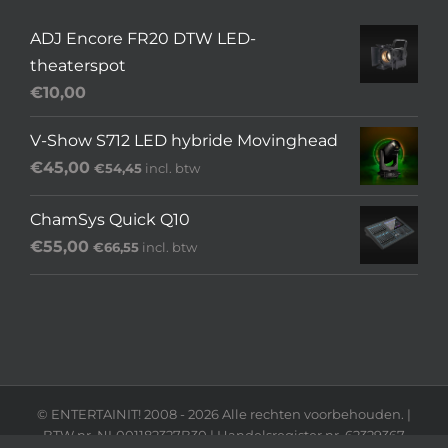
ADJ Encore FR20 DTW LED-
theaterspot
€
10,00
V-Show S712 LED hybride Movinghead
€
45,00
€
54,45
incl. btw
ChamSys Quick Q10
€
55,00
€
66,55
incl. btw
© ENTERTAINIT! 2008 -
2026 Alle rechten voorbehouden. |
BTW nr. NL001182327B30 | Handelsregister nr. 62329367