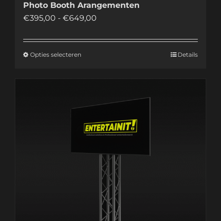
Photo Booth Arangementen
Prijsklasse:
€
395,00
-
€
649,00
€395,00
tot
Opties selecteren
Details
Dit
€649,00
product
heeft
meerdere
variaties.
Deze
optie
kan
gekozen
worden
op
de
productpagina