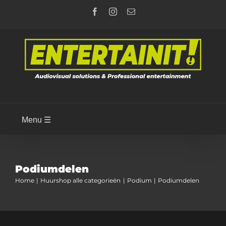
Ga
Facebook
Instagram
E-
naar
mail
inhoud
Menu ☰
Podiumdelen
Home
Huurshop alle categorieën
Podium
Podiumdelen