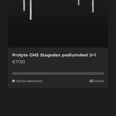
Prolyte GM5 Stagedex podiumdeel 2×1
€
17,50
Opties selecteren
Details
Dit
product
heeft
meerdere
variaties.