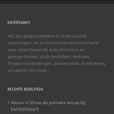
Deze
optie
kan
gekozen
ENTERTAINIT!
worden
op
Wij zijn gespecialiseerd in audiovisuele
de
oplossingen en professioneel entertainment
productpagina
voor uiteenlopende evenementen en
gelegenheden, zoals bruiloften, festivals,
theatervoorstellingen, presentaties, livestreams,
uitvaarten en meer..
RECENTE BERICHTEN
Nieuw: V-Show als primaire keuze bij
ENTERTAINIT!